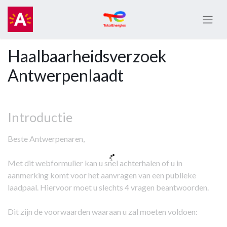
Haalbaarheidsverzoek
Antwerpenlaadt
Introductie
Beste Antwerpenaren,
Met dit webformulier kan u snel achterhalen of u in
aanmerking komt voor het aanvragen van een publieke
laadpaal. Hiervoor moet u slechts 4 vragen beantwoorden.
Dit zijn de voorwaarden waaraan u zal moeten voldoen: